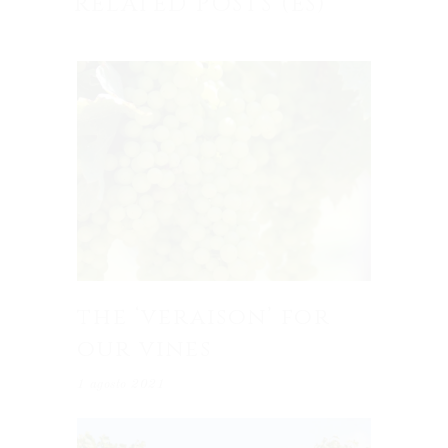
RELATED POSTS (ES)
the ‘veraison’ for
our vines
1 agosto 2021