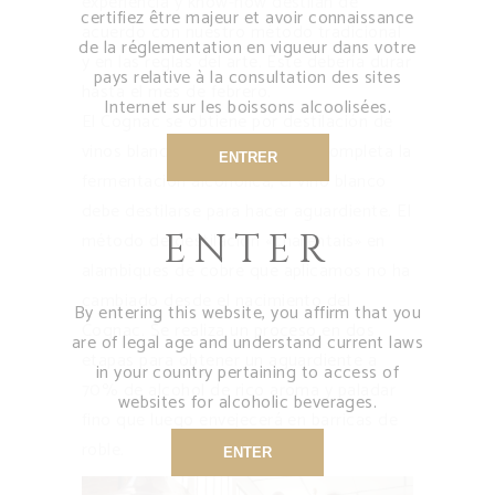
experiencia y know-how destilan de
certifiez être majeur et avoir connaissance
acuerdo con nuestro método tradicional
de la réglementation en vigueur dans votre
y en las reglas del arte. Este debería durar
pays relative à la consultation des sites
hasta el mes de febrero.
Internet sur les boissons alcoolisées.
El Cognac se obtiene por destilación de
vinos blancos. Una vez que se completa la
ENTRER
fermentación alcohólica, el vino blanco
debe destilarse para hacer aguardiente. El
ENTER
método de destilación «charentais» en
alambiques de cobre que aplicamos no ha
cambiado desde el nacimiento del
By entering this website, you affirm that you
Cognac. Se realiza un proceso en dos
are of legal age and understand current laws
etapas para obtener un aguardiente a
in your country pertaining to access of
70% de alcohol de rico aroma y paladar
websites for alcoholic beverages.
fino que luego envejecerá en barricas de
roble.
ENTER