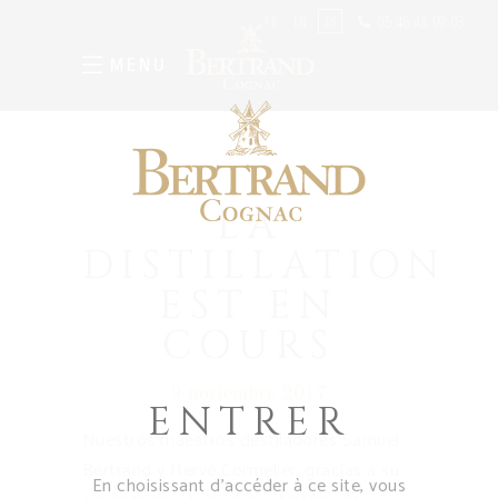
05 46 48 09 03
FR
EN
ES
MENU
LA
DISTILLATION
EST EN
COURS
9 noviembre 2017
ENTRER
Nuestros maestros destiladores Samuel
Bertrand y Hervé Cormelier, gracias a su
En choisissant d’accéder à ce site, vous