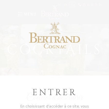
05 46 48 09 03
FR
EN
ES
MENU
COCKTAILS
ENTRER
Cócteles a descubrir
En choisissant d’accéder à ce site, vous