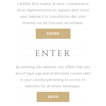
certifiez être majeur et avoir connaissance
Los cócteles de la familia Bertrand son un
de la réglementation en vigueur dans votre
concentrado de tecnicidad, viaje e
pays relative à la consultation des sites
instante.
Internet sur les boissons alcoolisées.
La tecnicidad primero, porque el cóctel es
ENTRER
un ejercicio de estilo que depende en
lograr el equilibrio perfecto entre el coñac
– el producto rey – su crianza y los demás
ENTER
ingredientes, entre el dulzor y la acidez,
entre la arquitectura y la paleta
By entering this website, you affirm that you
aromática. Para que un VS o un VSOP
are of legal age and understand current laws
encuentre su lugar, este equilibrio resulta
in your country pertaining to access of
de una mezcla de experiencia y
websites for alcoholic beverages.
curiosidad, invención y experimentación.
Un cóctel es un viaje que lleva al
ENTER
conocedor de la mano y con el paladar a