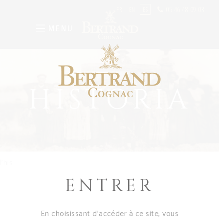
05 46 48 09 03
FR
EN
ES
MENU
HISTORIA
l’his
ENTRER
En choisissant d’accéder à ce site, vous