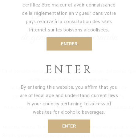
certifiez être majeur et avoir connaissance
DESDE 1731
de la réglementation en vigueur dans votre
pays relative à la consultation des sites
Internet sur les boissons alcoolisées.
de generación en generación
ENTRER
ENTER
En el corazón de una de las dos mejores cepas del coñac que
componen la Petite Fine Champagne,
By entering this website, you affirm that you
la familia Bertrand desde 1731 ha sabido transmitir de
are of legal age and understand current laws
generación en generación el arte de cultivar la viña.
in your country pertaining to access of
Nuestros productos reflejan de esta forma su naturalidad y
websites for alcoholic beverages.
autenticidad.
Nuestra marca, El Molino de Bel’Air, el último en el pueblo de
ENTER
Réaux, permanece rodeado de nuestros viñedos y es símbolo