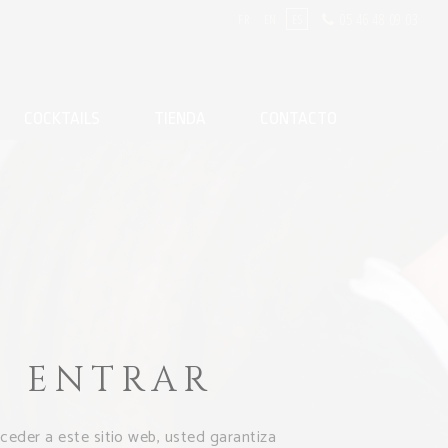
05 46 48 09 03
FR
EN
ES
COCKTAILS
TIENDA
CONTACTO
ENTRAR
cceder a este sitio web, usted garantiza