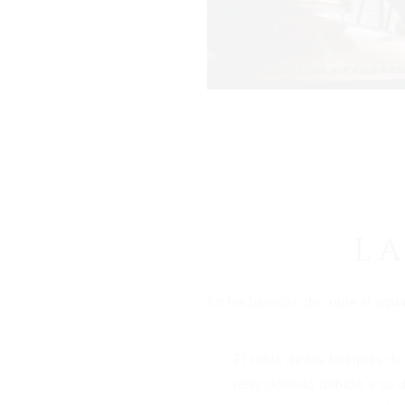
L
En las barricas de roble el agu
El roble de los bosques de
seleccionado debido a su d