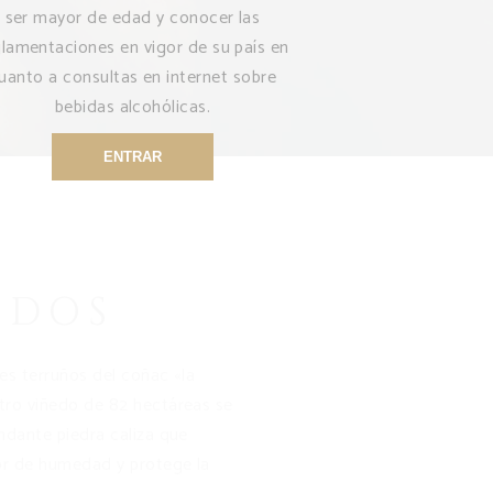
ser mayor de edad y conocer las
glamentaciones en vigor de su país en
uanto a consultas en internet sobre
bebidas alcohólicas.
ENTRAR
EDOS
es terruños del coñac «la
tro viñedo de 82 hectáreas se
ndante piedra caliza que
r de humedad y protege la