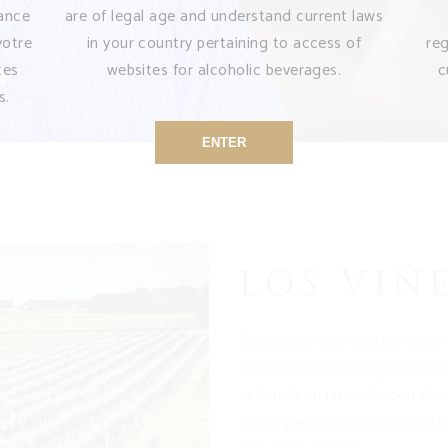
sance
are of legal age and understand current laws
votre
in your country pertaining to access of
re
tes
websites for alcoholic beverages.
c
s.
ENTER
LOS VIÑ
Situado en uno los dos mejor
Petite Fine Champagne” nues
extiende en un suelo con abu
desempeña un papel regulado