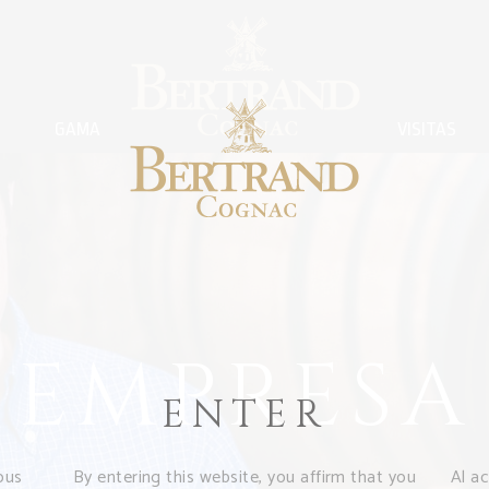
GAMA
VISITAS
EMPRESA
ENTER
ous
By entering this website, you affirm that you
Al a