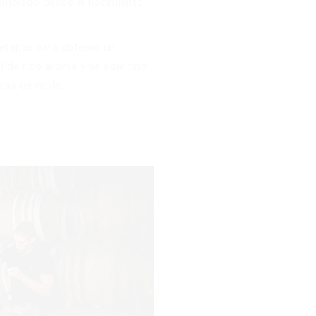
ambiado desde el nacimiento
 etapas para obtener un
 de rico aroma y paladar fino
cas de roble.