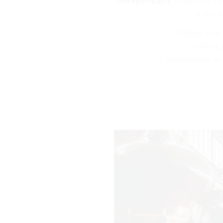
Indépendant
cumplimos con 
la firm
– Trabaja su pr
– Vinifica
– Comercializa su