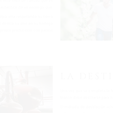
este sello de calidad que es
a auténtica de un enólogo que:
opia viña respetando su tierra
 y destila su vino en su bodega
 propia producción con pasión
LA DEST
Una vez que se completa la fe
blanco debe destilarse para 
El método de destilación «ch