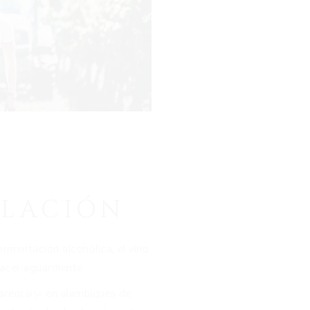
ILACIÓN
rmentación alcohólica, el vino
hacer aguardiente.
arentais» en alambiques de