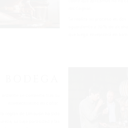
cobre que aplicamos no ha c
del Cognac.
Se realiza un proceso en dos
aguardiente a 70% de alcohol
que luego envejecerá en barri
A BODEGA
a ardiente se convierte tras su
envejecimiento en coñac.
 la región de Limousin ha sido
ureza, su baja porosidad y las