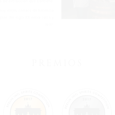
as de extracción que contiene.
uy viejos coñacs de herencia
ipios del siglo XX entre 1903 y
1910.
PREMIOS