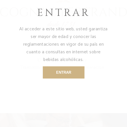
ENTRAR
Al acceder a este sitio web, usted garantiza
ser mayor de edad y conocer las
reglamentaciones en vigor de su país en
cuanto a consultas en internet sobre
Las riquezas de nuestra tierra…
bebidas alcohólicas.
El arte de cultivar la viña…
Transmitido de generación en generación…
ENTRAR
Desde 1731