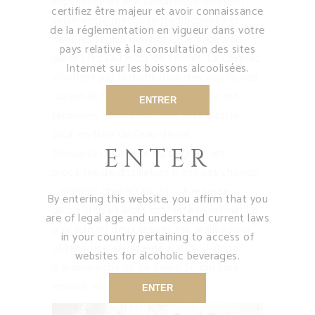
expérience et leur savoir-faire distillent
certifiez être majeur et avoir connaissance
selon notre méthode traditionnelle et
de la réglementation en vigueur dans votre
dans les règles de l’art. Celle ci devrait
pays relative à la consultation des sites
durer jusqu`au mois de Février. Le Cognac
Internet sur les boissons alcoolisées.
s’obtient par la distillation des vins blancs.
Quand la fermentation alcoolique est
ENTRER
terminée, le vin blanc doit être distillé
pour en faire de l’eau-de-vie.
ENTER
Depuis la naissance du Cognac, les
procédés de distillation n’ont pas changé.
L’alambic charentais dit « à repasse »
By entering this website, you affirm that you
qu’on utilisait alors est resté le même. Un
are of legal age and understand current laws
procédé en deux étapes est réalisé pour
in your country pertaining to access of
obtenir une eau-de-vie à 70% d’alcool
websites for alcoholic beverages.
d’arôme riche et de palais fin qui sera
ensuite vieilli en fûts de chêne.
ENTER