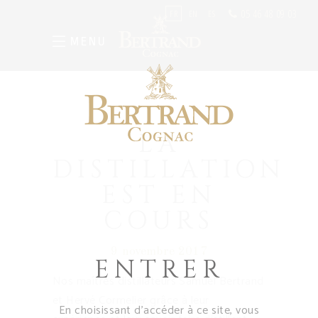
05 46 48 09 03
FR
EN
ES
MENU
LA
DISTILLATION
EST EN
COURS
9 novembre 2017
ENTRER
Nos maîtres distillateurs Samuel Bertrand
et Hervé Cormelier grâce à leur
En choisissant d’accéder à ce site, vous