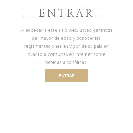
notre X.O. carafe fait la fierté du Domaine
ENTRAR
Journée des spiritueux Français
Al acceder a este sitio web, usted garantiza
Archives
ser mayor de edad y conocer las
août 2021
reglamentaciones en vigor de su país en
juillet 2021
cuanto a consultas en internet sobre
avril 2021
bebidas alcohólicas.
mars 2021
ENTRAR
janvier 2021
décembre 2020
novembre 2020
octobre 2020
septembre 2020
juin 2020