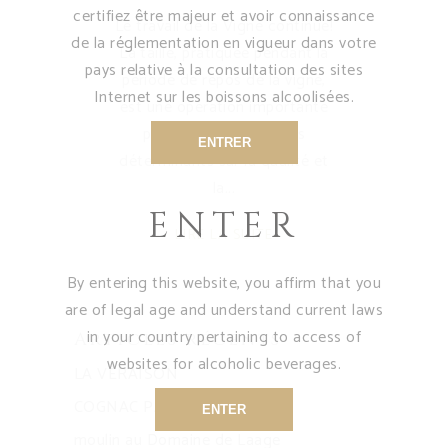
certifiez être majeur et avoir connaissance
Le travail de la Vigne continue!
de la réglementation en vigueur dans votre
La taille, pratiquée pendant la
pays relative à la consultation des sites
periode de repos de la vigne,
Internet sur les boissons alcoolisées.
est une opération importante
puisqu’elle a des effets
ENTRER
déterminants sur la qualité et
la
ENTER
LIRE LA SUITE
By entering this website, you affirm that you
are of legal age and understand current laws
in your country pertaining to access of
Articles récents
websites for alcoholic beverages.
LA VÉRAISON
COGNAC PARTY
ENTER
moulin au Domaine de Laage