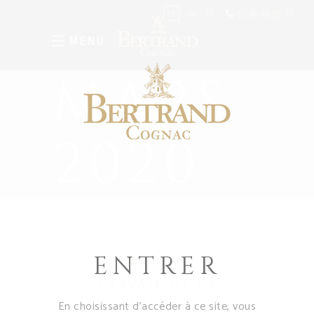
05 46 48 09 03
FR
EN
ES
MENU
MARS
2020
ENTRER
24 mars 2020
TRAVAIL DE LA
VIGNE
En choisissant d’accéder à ce site, vous