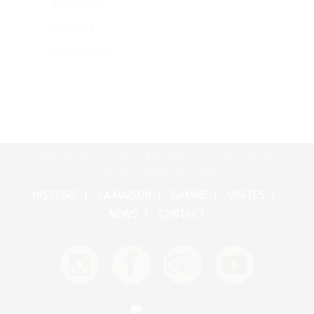
août 2017
juin 2017
février 2017
Copyright © 2017 Cognac Bertrand Tous droits réservés •
Mentions légales et crédits
HISTOIRE
LA MAISON
GAMME
VISITES
NEWS
CONTACT