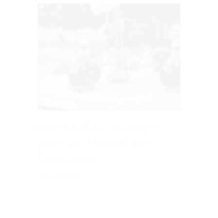
notre X.O. carafe
fait la fierté du
Domaine
15 juillet 2021