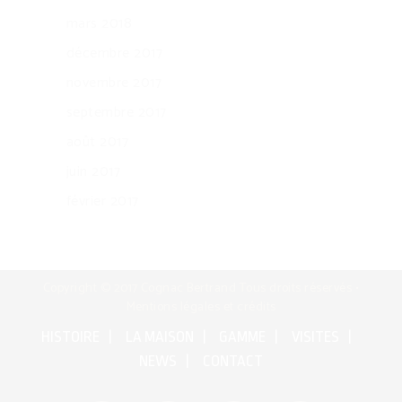
mars 2018
décembre 2017
novembre 2017
septembre 2017
août 2017
juin 2017
février 2017
Copyright © 2017 Cognac Bertrand Tous droits réservés •
Mentions légales et crédits
HISTOIRE
LA MAISON
GAMME
VISITES
NEWS
CONTACT