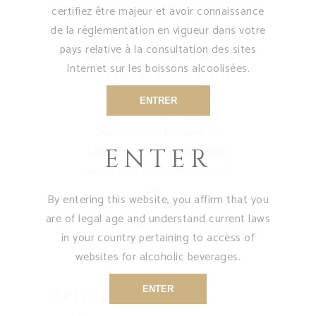
LE SISTERHOOD
certifiez être majeur et avoir connaissance
BOOTCAMP
de la réglementation en vigueur dans votre
pays relative à la consultation des sites
Les chemins d'une retraite de
Internet sur les boissons alcoolisées.
yoga peuvent aussi croiser la
culture vinicole et le
ENTRER
patrimoine historique du
Domaine des Brissons de
Laage. Le 3 septembre, nous
ENTER
avons reçu une communauté
de
By entering this website, you affirm that you
are of legal age and understand current laws
LIRE LA SUITE
in your country pertaining to access of
websites for alcoholic beverages.
ENTER
Articles récents