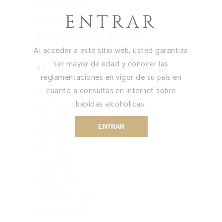
LA VÉRAISON
ENTRAR
COGNAC PARTY
moulin au Domaine de Laage
Al acceder a este sitio web, usted garantiza
notre X.O. carafe fait la fierté du Domaine
ser mayor de edad y conocer las
Journée des spiritueux Français
reglamentaciones en vigor de su país en
cuanto a consultas en internet sobre
Archives
bebidas alcohólicas.
août 2021
juillet 2021
ENTRAR
avril 2021
mars 2021
janvier 2021
décembre 2020
novembre 2020