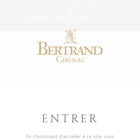
05 46 48 09 03
FR
EN
ES
MENU
MARS
2018
ENTRER
8 mars 2018
JOURNÉE
INTERNATIONALE
En choisissant d’accéder à ce site, vous