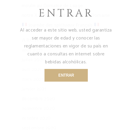
moulin au Domaine de Laage
ENTRAR
notre X.O. carafe fait la fierté du Domaine
Journée des spiritueux Français
Al acceder a este sitio web, usted garantiza
ser mayor de edad y conocer las
Archives
reglamentaciones en vigor de su país en
août 2021
cuanto a consultas en internet sobre
juillet 2021
bebidas alcohólicas.
avril 2021
ENTRAR
mars 2021
janvier 2021
décembre 2020
novembre 2020
octobre 2020
septembre 2020