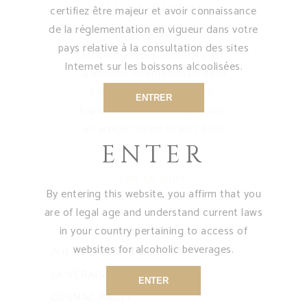
DE LA FEMME
certifiez être majeur et avoir connaissance
de la réglementation en vigueur dans votre
C'est devenu un
pays relative à la consultation des sites
incontournable, le 8 mars est
Internet sur les boissons alcoolisées.
la Journée Internationale de la
Femme ! Le Blog Cognac-
ENTRER
Expert l'a mis en exergue dans
un article faisant la part belle
aux "femmes
ENTER
LIRE LA SUITE
By entering this website, you affirm that you
are of legal age and understand current laws
in your country pertaining to access of
websites for alcoholic beverages.
Articles récents
LA VÉRAISON
ENTER
COGNAC PARTY