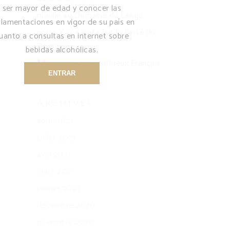
ser mayor de edad y conocer las
moulin au Domaine de Laage
glamentaciones en vigor de su país en
notre X.O. carafe fait la fierté du
uanto a consultas en internet sobre
Domaine
bebidas alcohólicas.
Journée des spiritueux Français
ENTRAR
Archives
août 2021
juillet 2021
avril 2021
mars 2021
janvier 2021
décembre 2020
novembre 2020