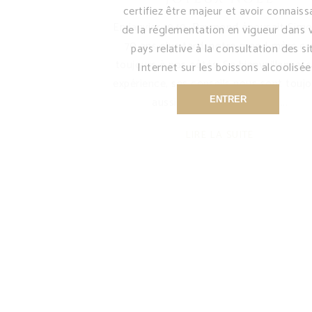
certifiez être majeur et avoir connais
En janvier 1949, Raymond épousait Simo
de la réglementation en vigueur dans 
70 ans plus tard, notre grand-mère es
pays relative à la consultation des si
toujours à nos côtés. Sa bienveillance, 
Internet sur les boissons alcoolisée
expérience, ses conseils nous sont toujo
aussi précieux. Depuis son
ENTRER
LIRE LA SUITE