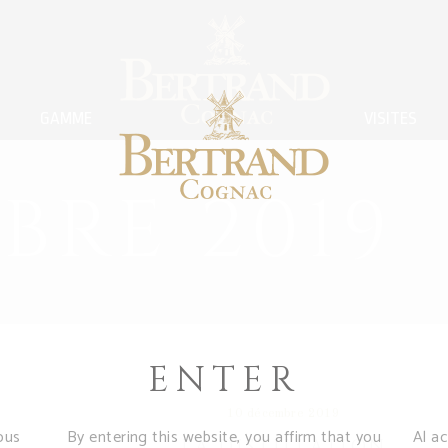
GAMME
VISITES
BRE 2019
ENTER
10 décembre 2019
ous
By entering this website, you affirm that you
Al a
LA DISTILLATION