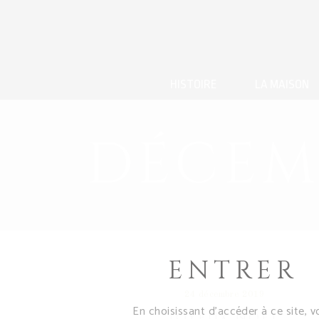
HISTOIRE
LA MAISON
DÉCEM
ENTRER
24 décembre 2019
En choisissant d’accéder à ce site, v
JOYEUX NOËL