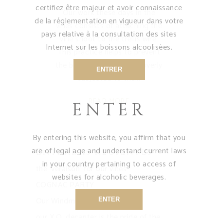
certifiez être majeur et avoir connaissance
Our work these days in the
de la réglementation en vigueur dans votre
vines consists of attaching the
pays relative à la consultation des sites
vine shoot to the trellis wire.
Internet sur les boissons alcoolisées.
This practice helps to prevent
the branches from being overly
ENTRER
subjected to the
READ MORE
ENTER
By entering this website, you affirm that you
are of legal age and understand current laws
Entradas recientes
in your country pertaining to access of
the ‘veraison’ for our vines
websites for alcoholic beverages.
COGNAC PARTY
Our Windmill
ENTER
our X.O. decanter is the pride of the