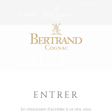
05 46 48 09 03
FR
EN
ES
MENU
ABRIL
2021
ENTRER
4 abril 2021
ATTACHING THE
VINE
En choisissant d’accéder à ce site, vous