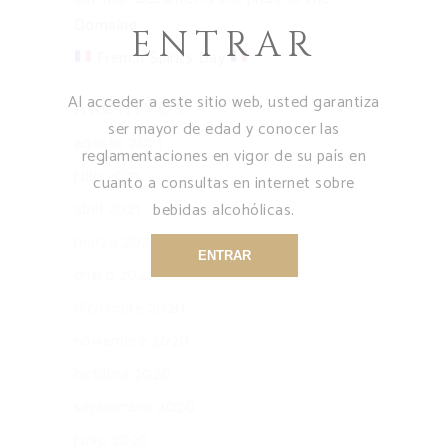
Domaine
ENTRAR
French Spirits Day
Al acceder a este sitio web, usted garantiza
Archivos
ser mayor de edad y conocer las
agosto 2021
reglamentaciones en vigor de su país en
julio 2021
cuanto a consultas en internet sobre
abril 2021
bebidas alcohólicas.
marzo 2021
ENTRAR
enero 2021
diciembre 2020
noviembre 2020
octubre 2020
septiembre 2020
junio 2020