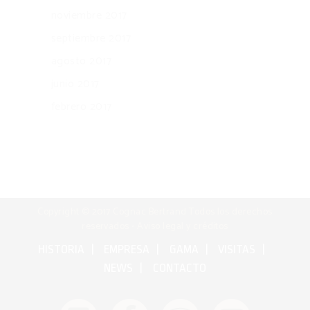
noviembre 2017
septiembre 2017
agosto 2017
junio 2017
febrero 2017
Copyright © 2017 Cognac Bertrand Todos los derechos
reservados •
Aviso legal y créditos
HISTORIA
EMPRESA
GAMA
VISITAS
NEWS
CONTACTO