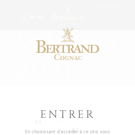
05 46 48 09 03
FR
EN
ES
MENU
MARZO
2021
ENTRER
31 marzo 2021
FRENCH SPIRITS
DAY
En choisissant d’accéder à ce site, vous