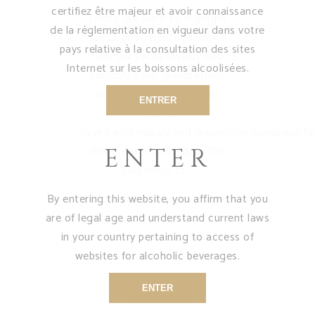
certifiez être majeur et avoir connaissance
Today, we want to highlight
de la réglementation en vigueur dans votre
our Cognac Heritage, which
pays relative à la consultation des sites
tells our family history and
Internet sur les boissons alcoolisées.
highlights our grandfathers
work, Raymond Bertrand.
ENTRER
Thanks
to @franck.napoly and @sowhisky_bordeaux fo
this great project idea. The
ENTER
purpose is to
By entering this website, you affirm that you
READ MORE
are of legal age and understand current laws
in your country pertaining to access of
websites for alcoholic beverages.
ENTER
31 marzo 2021