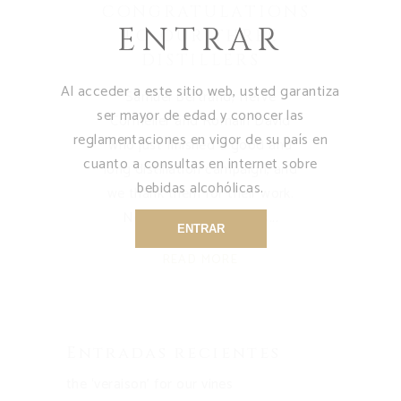
CONGRATULATIONS
ENTRAR
TO OUR THREE
DISTILLERS
Al acceder a este sitio web, usted garantiza
Samuel Bertrand, Hervé
ser mayor de edad y conocer las
Cormelier and Romain David
reglamentaciones en vigor de su país en
who just finished a good and
cuanto a consultas en internet sobre
long distillation campaign, and
bebidas alcohólicas.
we thank them for their work.
Now the ageing begins
ENTRAR
READ MORE
Entradas recientes
the ‘veraison’ for our vines