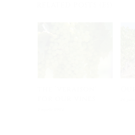
RELATED POSTS (ES)
the ‘veraison’
Ou
for our vines
26 juli
1 agosto 2021