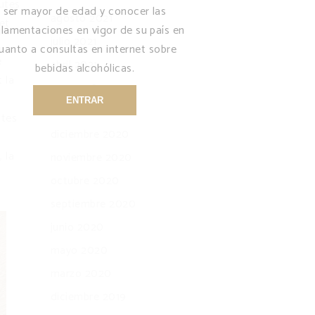
outes
ser mayor de edad y conocer las
agosto 2021
et
glamentaciones en vigor de su país en
julio 2021
uanto a consultas en internet sobre
e
abril 2021
bebidas alcohólicas.
 la
marzo 2021
ENTRAR
enero 2021
ites
diciembre 2020
 la
noviembre 2020
octubre 2020
septiembre 2020
junio 2020
mayo 2020
marzo 2020
diciembre 2019