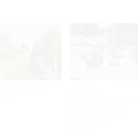
r Windmill
our X.O.
decanter is th
o 2021
pride of the
Domaine
15 julio 2021