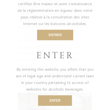
déroulé le salon des Vignerons
certifiez être majeur et avoir connaissance
Indépendants Européens.
de la réglementation en vigueur dans votre
La première édition de cette
pays relative à la consultation des sites
manifestation a réuni une centaine de
Internet sur les boissons alcoolisées.
producteurs, ce fut l’occasion d’échanger
et de se rencontrer autour de sujets
ENTRER
communs.
Au regard de l’intérêt croissant des
ENTER
britanniques pour le cognac, il nous a
semblé important et judicieux d’être
présent. L’objectif était plus ce nous faire
By entering this website, you affirm that you
connaitre que de vendre. Nous avons
are of legal age and understand current laws
toujours la volonté de développer
in your country pertaining to access of
quelques marchés à l’export !
websites for alcoholic beverages.
ENTER