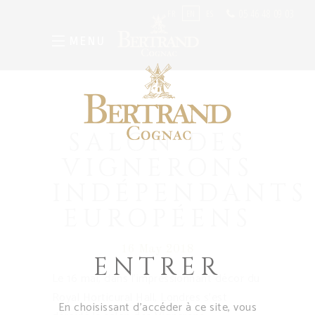
05 46 48 09 03
FR
EN
ES
MENU
SALON DES
VIGNERONS
INDÉPENDANTS
EUROPÉENS
16 May 2018
ENTRER
Le 16 mai, dans l’impressionnant décor du
Royal Horticural Hall, Londres s’est
En choisissant d’accéder à ce site, vous