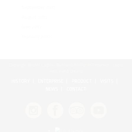
September 2017
August 2017
June 2017
February 2017
Copyright © 2017 Cognac Bertrand All Rights Reserved •
Legal
notice and credits
HISTORY
ENTERPRISE
PRODUCT
VISITS
NEWS
CONTACT