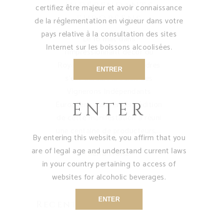
INDÉPENDANTS
certifiez être majeur et avoir connaissance
EUROPÉENS
de la réglementation en vigueur dans votre
pays relative à la consultation des sites
Le 16 mai, dans
Internet sur les boissons alcoolisées.
l'impressionnant décor du
Royal Horticural Hall, Londres
ENTRER
s'est déroulé le salon des
Vignerons Indépendants
Européens. La première édition
ENTER
de cette manifestation a réuni
une centaine de producteurs,
By entering this website, you affirm that you
are of legal age and understand current laws
READ MORE
in your country pertaining to access of
websites for alcoholic beverages.
ENTER
Recent Posts