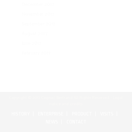
December 2017
November 2017
September 2017
August 2017
June 2017
February 2017
Copyright © 2017 Cognac Bertrand All Rights Reserved •
Legal
notice and credits
HISTORY
ENTERPRISE
PRODUCT
VISITS
NEWS
CONTACT