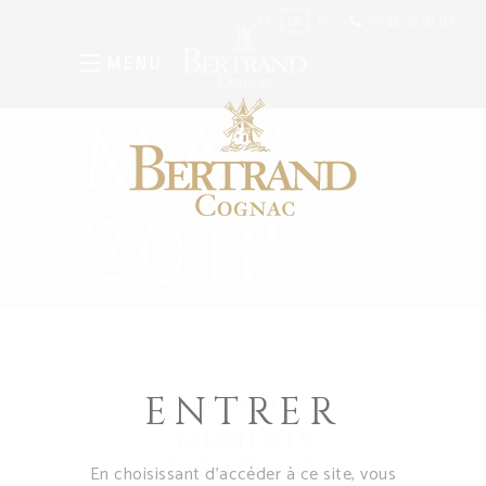
05 46 48 09 03
FR
EN
ES
MENU
MAY
2018
ENTRER
16 May 2018
SALON DES
VIGNERONS
En choisissant d’accéder à ce site, vous