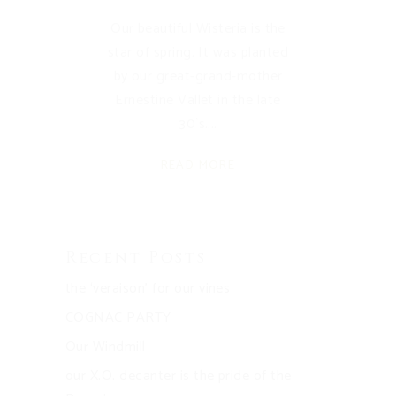
Our beautiful Wisteria is the
star of spring. It was planted
by our great-grand-mother
Ernestine Vallet in the late
30`s.
READ MORE
Recent Posts
the ‘veraison’ for our vines
COGNAC PARTY
Our Windmill
our X.O. decanter is the pride of the