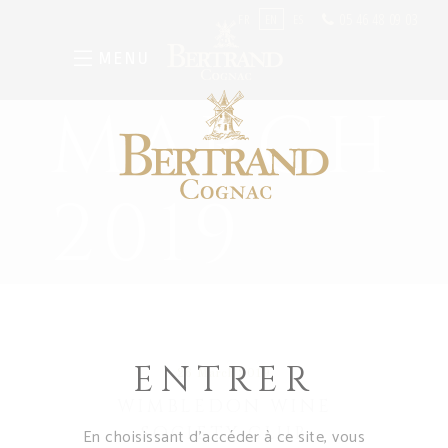
05 46 48 09 03
FR
EN
ES
MENU
MARCH
2019
ENTRER
26 March 2019
WIMBLEDON WINE
SOCIETY CLUB
En choisissant d’accéder à ce site, vous