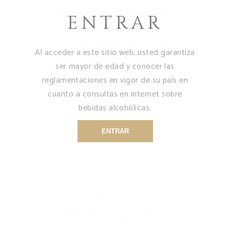
Une soirée Accords Cognac &
ENTRAR
Chocolat est toujours la
promesse d'un bon moment,
Al acceder a este sitio web, usted garantiza
aussi gourmand que convivial !
ser mayor de edad y conocer las
Le jeudi 21 mars nous étions
reglamentaciones en vigor de su país en
invités par le bar Luciole, la
cuanto a consultas en internet sobre
référence
bebidas alcohólicas.
READ MORE
ENTRAR
14 March 2019
15E ÉDITION DU
CONCOURS DES