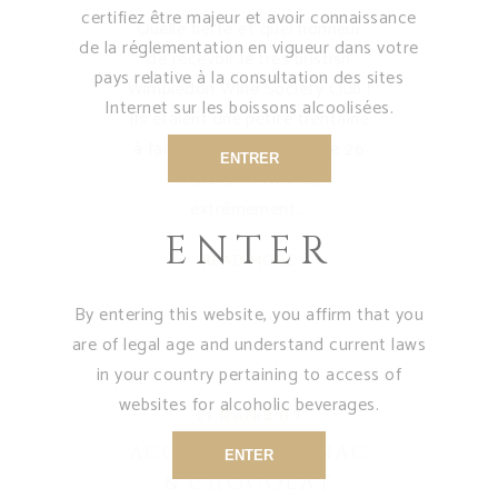
certifiez être majeur et avoir connaissance
Quelle fierté et quel honneur
de la réglementation en vigueur dans votre
de recevoir le très bristish
pays relative à la consultation des sites
Wimbledon Wine Society Club !
Internet sur les boissons alcoolisées.
Ils étaient une petite trentaine
à faire escale chez nous le 26
ENTRER
mars. Bon vivants,
extrêmement
ENTER
READ MORE
By entering this website, you affirm that you
are of legal age and understand current laws
in your country pertaining to access of
websites for alcoholic beverages.
21 March 2019
ACCORDS COGNAC
ENTER
& CHOCOLAT