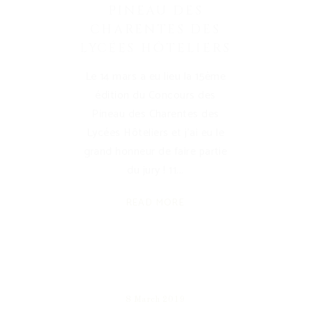
PINEAU DES
CHARENTES DES
LYCÉES HÔTELIERS
Le 14 mars a eu lieu la 15ème
édition du Concours des
Pineau des Charentes des
Lycées Hôteliers et j'ai eu le
grand honneur de faire partie
du jury ! 11
READ MORE
8 March 2019