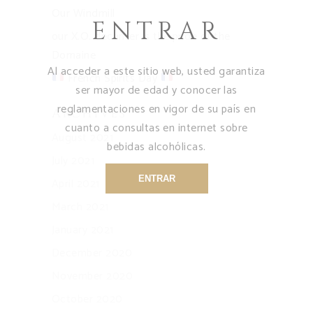
Our Windmill
ENTRAR
our X.O. decanter is the pride of the
Domaine
Al acceder a este sitio web, usted garantiza
French Spirits Day
ser mayor de edad y conocer las
reglamentaciones en vigor de su país en
Archives
cuanto a consultas en internet sobre
August 2021
bebidas alcohólicas.
July 2021
ENTRAR
April 2021
March 2021
January 2021
December 2020
November 2020
October 2020