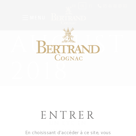
05 46 48 09 03
FR
EN
ES
MENU
AUGUST
2018
ENTRER
15 August 2018
UN ÉTÉ EN
MUSIQUE…
En choisissant d’accéder à ce site, vous