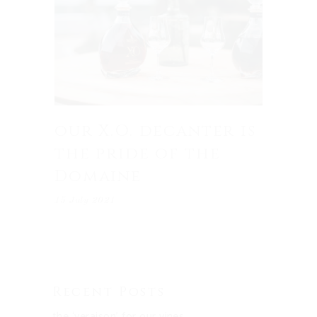
our X.O. decanter is
the pride of the
Domaine
15 July 2021
Recent Posts
the ‘veraison’ for our vines