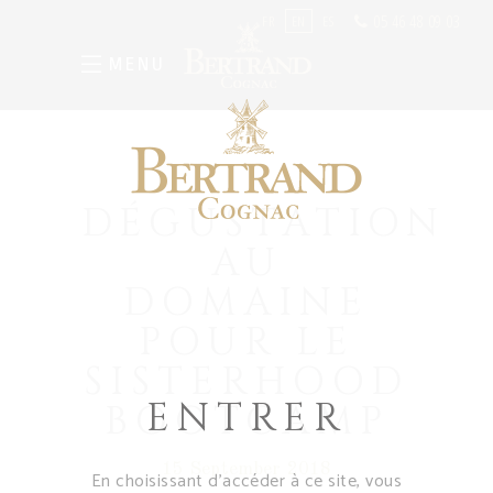
05 46 48 09 03
FR
EN
ES
MENU
DÉGUSTATION
AU
DOMAINE
POUR LE
SISTERHOOD
ENTRER
BOOTCAMP
15 September 2018
En choisissant d’accéder à ce site, vous