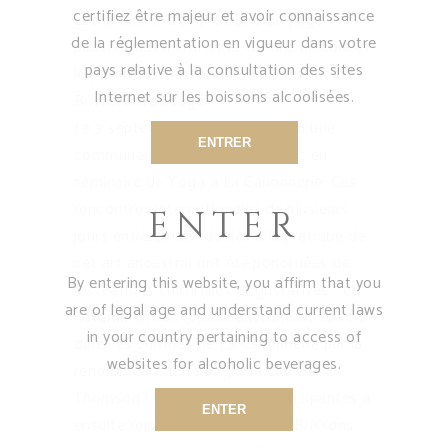
certifiez être majeur et avoir connaissance
Les chemins d’une retraite de yoga
de la réglementation en vigueur dans votre
peuvent aussi croiser la culture vinicole et
pays relative à la consultation des sites
le patrimoine historique du Domaine des
Internet sur les boissons alcoolisées.
Brissons de Laage.
Le 3 septembre, nous avons reçu une
ENTRER
communauté de femmes réunies en
séminaire de Yoga à La Canonnerie. Ces
rencontres internationales de plusieurs
ENTER
jours entièrement dédiés à la pratique de
cet art ancestral ont été ponctuées de
By entering this website, you affirm that you
récréations culturelles et gustatives… et
are of legal age and understand current laws
notamment un repas concocté et cuisiné
in your country pertaining to access of
dans les cuisines de La Canonnerie par la
websites for alcoholic beverages.
renommée Cheffe anglaise Claire
Thomson ! La trentaine de participantes a
ENTER
ensuite rejoint le Domaine des Brissons