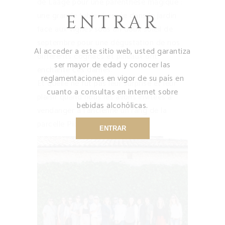
de Laage pour une parenthèse magique :
une grande table dressée dans le jardin
ENTRAR
face aux vignes sous un doux soleil de
septembre pour une dégustation de nos
Al acceder a este sitio web, usted garantiza
différents cognacs et pineaux ont
ser mayor de edad y conocer las
enchanté ces dames.
reglamentaciones en vigor de su país en
Et quelle ne fut pas leur surprise et leur
cuanto a consultas en internet sobre
plaisir quand nous les avons invitées à
bebidas alcohólicas.
vendanger à l’ancienne un rang de la
parcelle Piconnet.
ENTRAR