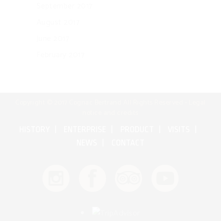
September 2017
August 2017
June 2017
February 2017
Copyright © 2017 Cognac Bertrand All Rights Reserved •
Legal
notice and credits
HISTORY
ENTERPRISE
PRODUCT
VISITS
NEWS
CONTACT