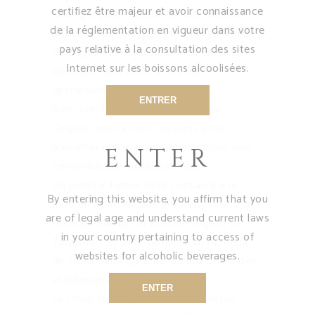
certifiez être majeur et avoir connaissance
Dating a pour objectif de faire découvrir
de la réglementation en vigueur dans votre
ou redécouvrir la richesse et le potentiel
pays relative à la consultation des sites
du cognac aux restaurateurs, cavistes,
Internet sur les boissons alcoolisées.
barmans, mais aussi à des tour-
opérateurs.
ENTRER
Avec une trentaine de maisons de
Cognac, nous étions présents pour
présenter nos produits et échanger avec
ENTER
l’ensemble des professionnels.
Un premier temps était consacré à la
By entering this website, you affirm that you
mise en avant de nos produits, suivi d’un
are of legal age and understand current laws
échange autour du thème “Cognac et
in your country pertaining to access of
Tourisme”, et pour terminer un moment
websites for alcoholic beverages.
de convivialité gourmande aux côtés des
établissements partenaires :
ENTER
Le Chais Monnet, le bar Louise, le bar