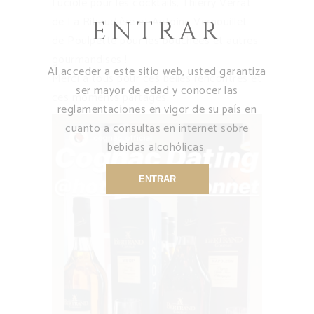
Luciole pour les cocktails, Thierry Verrat
de La Ribaudière et Antoine Vernouillet
ENTRAR
de Poulpette pour les bouchées et autres
gourmandises !
Al acceder a este sitio web, usted garantiza
Merci à tous pour ces belles rencontres et
ser mayor de edad y conocer las
ces moments partagés.
reglamentaciones en vigor de su país en
cuanto a consultas en internet sobre
bebidas alcohólicas.
ENTRAR