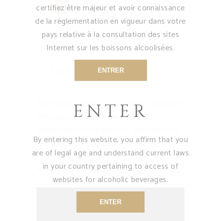
COGNAC VSOP
certifiez être majeur et avoir connaissance
de la réglementation en vigueur dans votre
pays relative à la consultation des sites
Internet sur les boissons alcoolisées.
Descripción
ENTRER
Este coñac de 10 años de edad, adquiere
ENTER
un bouquet frutoso gracias al
envejecimiento en barricas de roble joven,
By entering this website, you affirm that you
con notas amaderadas y toffee en la nariz
are of legal age and understand current laws
con un bouquet floral en el final.
in your country pertaining to access of
A consumir puro o con un poco de hielo.
websites for alcoholic beverages.
ENTER