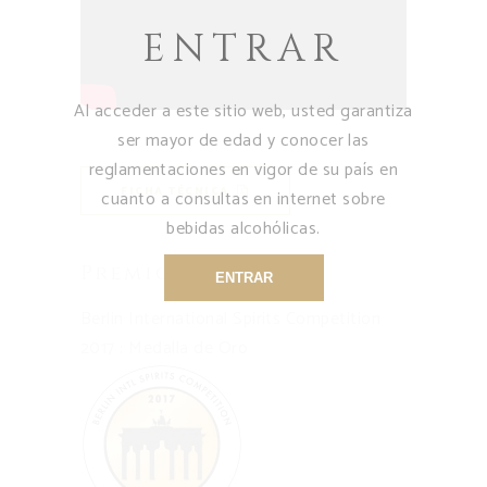
ENTRAR
Al acceder a este sitio web, usted garantiza
ser mayor de edad y conocer las
reglamentaciones en vigor de su país en
FICHA TÉCNICA
cuanto a consultas en internet sobre
bebidas alcohólicas.
Premios
ENTRAR
Berlin International Spirits Competition
2017 : Medalla de Oro