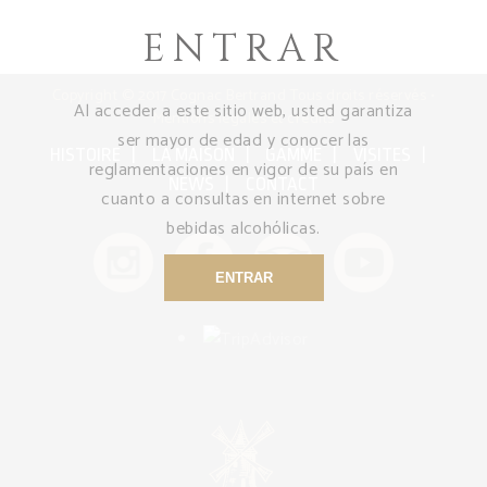
ENTRAR
Copyright © 2017 Cognac Bertrand Tous droits réservés •
Al acceder a este sitio web, usted garantiza
Mentions légales et crédits
ser mayor de edad y conocer las
HISTOIRE
LA MAISON
GAMME
VISITES
reglamentaciones en vigor de su país en
NEWS
CONTACT
cuanto a consultas en internet sobre
bebidas alcohólicas.
ENTRAR