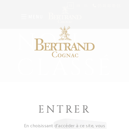
05 46 48 09 03
FR
EN
ES
MENU
NON
CLASSÉ
ENTRER
En choisissant d’accéder à ce site, vous