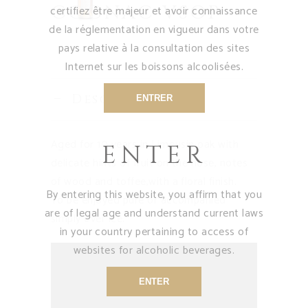
COGNAC VSOP
certifiez être majeur et avoir connaissance
de la réglementation en vigueur dans votre
pays relative à la consultation des sites
Internet sur les boissons alcoolisées.
Description
ENTRER
Aged for 10 years in Limousin oak with
ENTER
delicate hints of fruit on the nose, notes
of wood and toffee,with a floral finish.
By entering this website, you affirm that you
To be enjoyed pure or accompanied
are of legal age and understand current laws
simply over ice.
in your country pertaining to access of
websites for alcoholic beverages.
ENTER