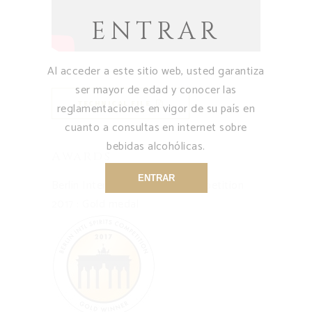
ENTRAR
Al acceder a este sitio web, usted garantiza
ser mayor de edad y conocer las
TECHNICAL FILE
reglamentaciones en vigor de su país en
cuanto a consultas en internet sobre
bebidas alcohólicas.
Awards
ENTRAR
Berlin International Spirits Competition
2017 : Gold medal