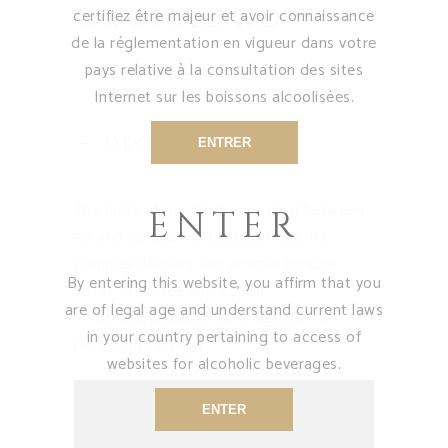
COGNAC XO
certifiez être majeur et avoir connaissance
de la réglementation en vigueur dans votre
pays relative à la consultation des sites
Internet sur les boissons alcoolisées.
Description
ENTRER
The pride of our Domaine, aged between
ENTER
30 and 35 years in Limousin oak. Its
complex flavours and aromas include
By entering this website, you affirm that you
notes of coffee and cocoa.
are of legal age and understand current laws
To be enjoyed pure, as a digestive or
in your country pertaining to access of
paired with a cigar.
websites for alcoholic beverages.
ENTER