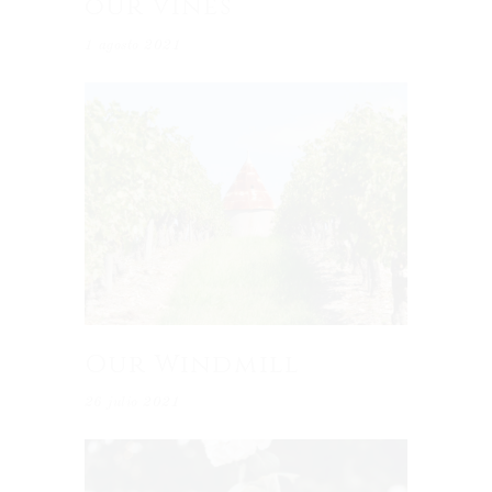
our vines
1 agosto 2021
Our Windmill
26 julio 2021