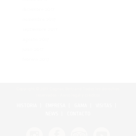
diciembre 2017
noviembre 2017
septiembre 2017
agosto 2017
junio 2017
febrero 2017
Copyright © 2017 Cognac Bertrand Todos los derechos
reservados •
Aviso legal y créditos
HISTORIA
EMPRESA
GAMA
VISITAS
NEWS
CONTACTO