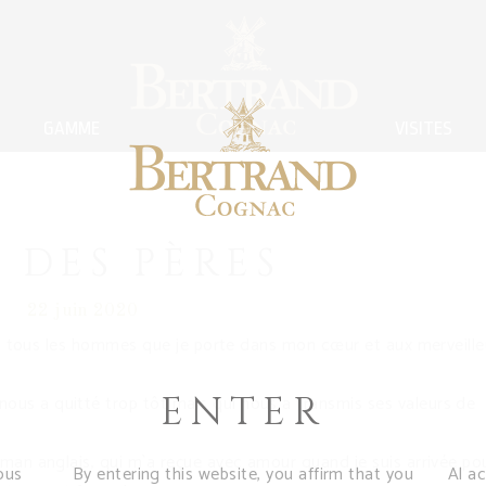
GAMME
VISITES
 DES PÈRES
22 juin 2020
e à tous les hommes que je porte dans mon cœur et aux merveill
ENTER
us a quitté trop tôt mais qui nous a transmis ses valeurs de
man anglais, qui m`a reçue avec amour quand je suis arrivée po
ous
By entering this website, you affirm that you
Al a