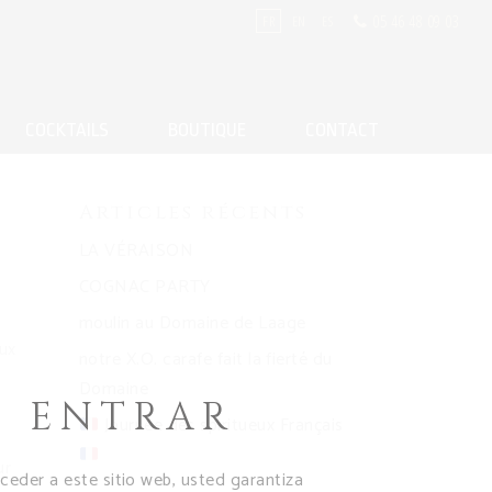
05 46 48 09 03
FR
EN
ES
COCKTAILS
BOUTIQUE
CONTACT
Articles récents
LA VÉRAISON
COGNAC PARTY
moulin au Domaine de Laage
eux
notre X.O. carafe fait la fierté du
Domaine
ENTRAR
Journée des spiritueux Français
ur
cceder a este sitio web, usted garantiza