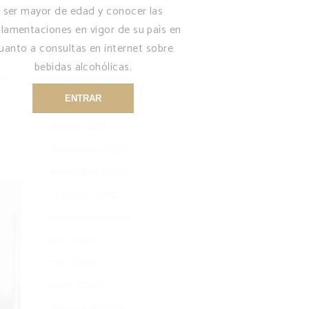
ser mayor de edad y conocer las
Archives
est
glamentaciones en vigor de su país en
août 2021
 un
uanto a consultas en internet sobre
juillet 2021
bebidas alcohólicas.
et
avril 2021
ENTRAR
mars 2021
janvier 2021
s
décembre 2020
novembre 2020
octobre 2020
septembre 2020
juin 2020
mai 2020
mars 2020
décembre 2019