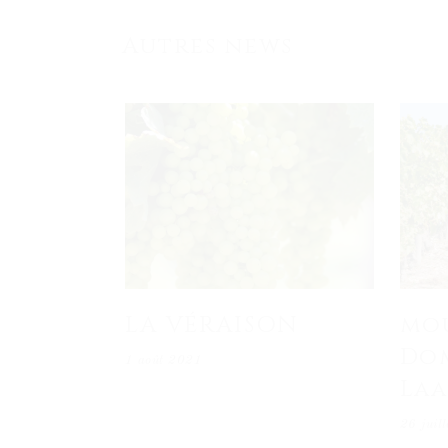
Autres news
LA VÉRAISON
mou
Do
1 août 2021
La
26 juil