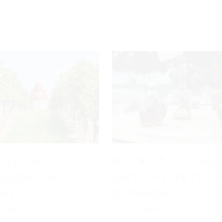
lin au
notre X.O. cara
maine de
fait la fierté d
age
Domaine
let 2021
15 juillet 2021