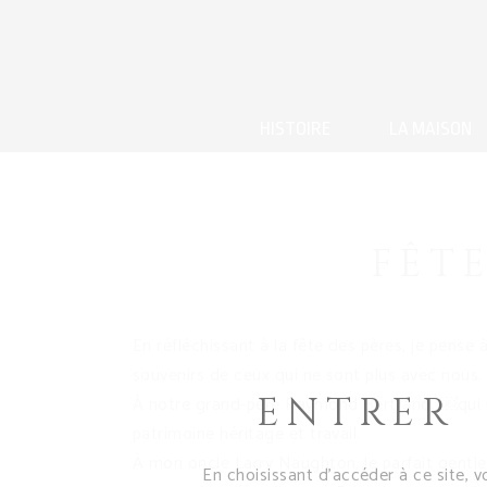
HISTOIRE
LA MAISON
FÊTE
En réfléchissant à la fête des pères, je pens
souvenirs de ceux qui ne sont plus avec nous.
ENTRER
À notre grand-père Raymond Bertrand, ￼qui no
patrimoine héritage et travail.
À mon oncle Larry Naughton, le parfait gentle
En choisissant d’accéder à ce site, v