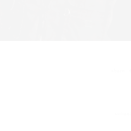
share:
suivan