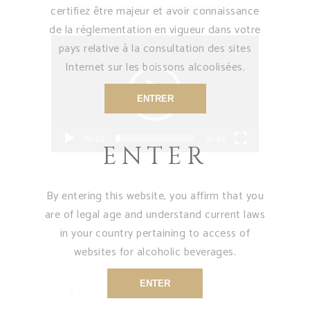
Entretient du palissage, entreplantation…
certifiez être majeur et avoir connaissance
on vous laisse découvrir !
de la réglementation en vigueur dans votre
Lecteur
pays relative à la consultation des sites
vidéo
Internet sur les boissons alcoolisées.
ENTRER
00:00
00:58
ENTER
By entering this website, you affirm that you
share:
are of legal age and understand current laws
in your country pertaining to access of
websites for alcoholic beverages.
ENTER
précédent
suivant