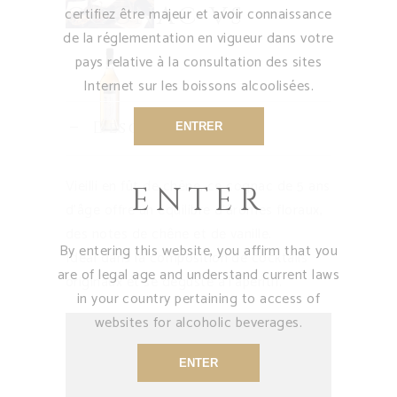
COGNAC VS
certifiez être majeur et avoir connaissance
de la réglementation en vigueur dans votre
pays relative à la consultation des sites
Internet sur les boissons alcoolisées.
Description
ENTRER
Vieilli en fût de chêne, ce cognac de 5 ans
ENTER
d’âge offre un équilibre d’âromes floraux,
des notes de chêne et de vanille.
By entering this website, you affirm that you
Idéal dans la composition de cocktails
are of legal age and understand current laws
originaux et se déguste à l’apéritif.
in your country pertaining to access of
websites for alcoholic beverages.
ENTER