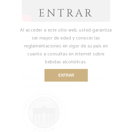
ENTRAR
Al acceder a este sitio web, usted garantiza
ser mayor de edad y conocer las
FICHE TECHNIQUE
reglamentaciones en vigor de su país en
cuanto a consultas en internet sobre
bebidas alcohólicas.
Récompenses
ENTRAR
Berlin International Spirits Competition
2017 : médaille d’argent